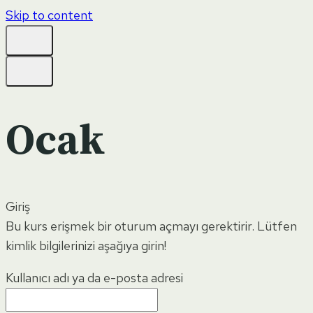
Skip to content
Ocak
Giriş
Bu kurs erişmek bir oturum açmayı gerektirir. Lütfen
kimlik bilgilerinizi aşağıya girin!
Kullanıcı adı ya da e-posta adresi